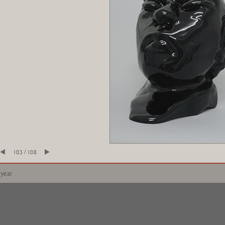
103 / 108
 year