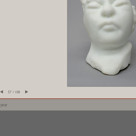
57 / 108
 year