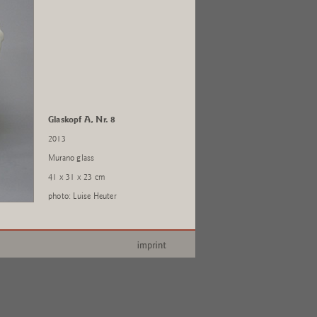
Glaskopf A, Nr. 8
2013
Murano glass
41 x 31 x 23 cm
photo: Luise Heuter