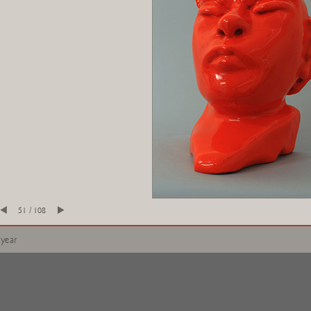
51 / 108
 year