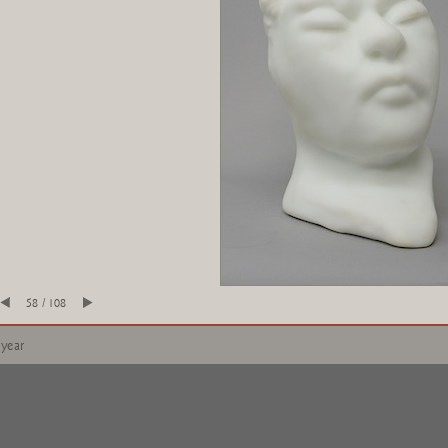
58 / 108
 year