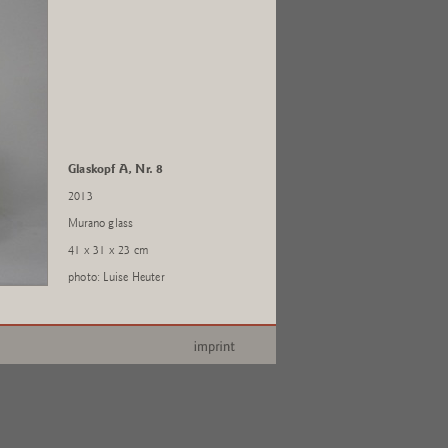
Glaskopf A, Nr. 8
2013
Murano glass
41 x 31 x 23 cm
photo: Luise Heuter