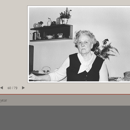
60 / 79
 year