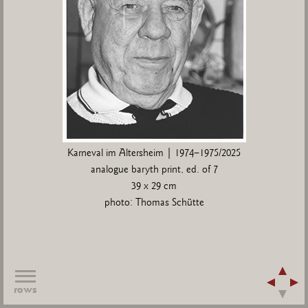
Karneval im Altersheim | 1974–1975/2025
analogue baryth print, ed. of 7
39 x 29 cm
photo: Thomas Schütte
rows