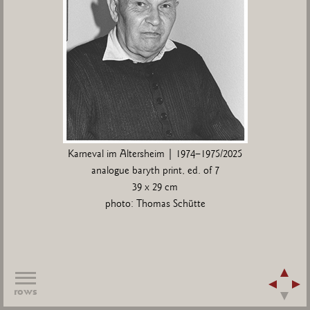
Karneval im Altersheim | 1974–1975/2025
analogue baryth print, ed. of 7
39 x 29 cm
photo: Thomas Schütte
rows