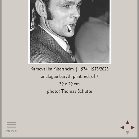
Karneval im Altersheim | 1974–1975/2025
analogue baryth print, ed. of 7
39 x 29 cm
photo: Thomas Schütte
rows