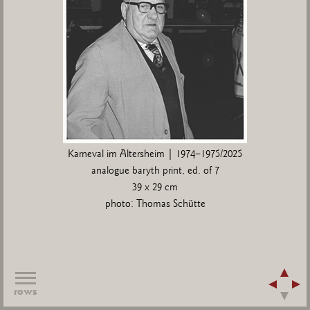
Karneval im Altersheim | 1974–1975/2025
analogue baryth print, ed. of 7
39 x 29 cm
photo: Thomas Schütte
rows