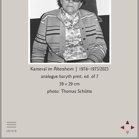
Karneval im Altersheim | 1974–1975/2025
analogue baryth print, ed. of 7
39 x 29 cm
photo: Thomas Schütte
rows