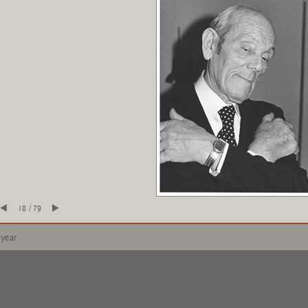
18 / 79
 year