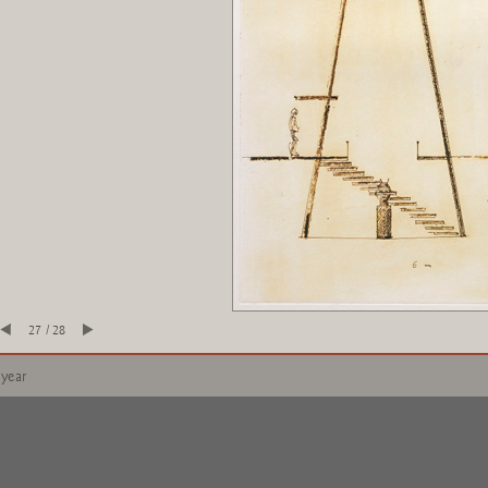
27 / 28
 year