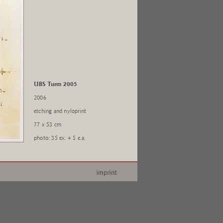
UBS Turm 2005
2006
etching and nyloprint
77 x 53 cm
photo: 35 ex. + 5 e.a.