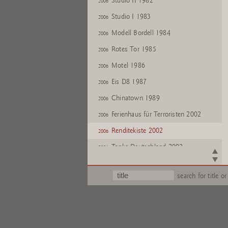
Studio II 1982
2006
Studio I 1983
2006
Modell Bordell 1984
2006
Rotes Tor 1985
2006
Motel 1986
2006
Eis D8 1987
2006
Chinatown 1989
2006
Ferienhaus für Terroristen 2002
2006
Renditekiste 2002
2006
Tanke Deutschland 2002
2006
Alte Hänger 2003
2006
search for title or
Tower of Talkers 2003
2006
Golfhalle 2003
2006
Berg 2003
2006