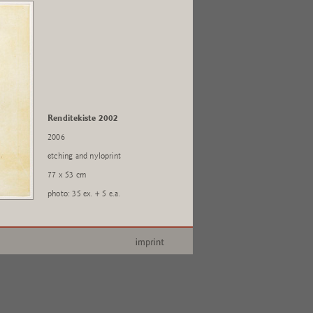
Renditekiste 2002
2006
etching and nyloprint
77 x 53 cm
photo: 35 ex. + 5 e.a.