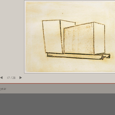
17 / 28
 year