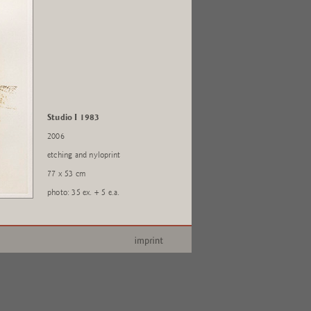
Studio I 1983
2006
etching and nyloprint
77 x 53 cm
photo: 35 ex. + 5 e.a.