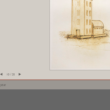
10 / 28
 year