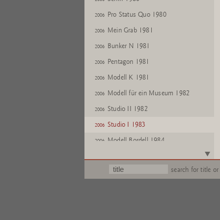
Pro Status Quo 1980
2006
Mein Grab 1981
2006
Bunker N 1981
2006
Pentagon 1981
2006
Modell K 1981
2006
Modell für ein Museum 1982
2006
Studio II 1982
2006
Studio I 1983
2006
Modell Bordell 1984
2006
Rotes Tor 1985
2006
search for title or
Motel 1986
2006
Eis D8 1987
2006
Chinatown 1989
2006
Ferienhaus für Terroristen 2002
2006