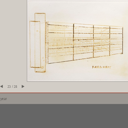
23 / 28
 year