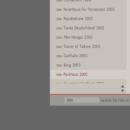
Chinatown 1989
2006
Ferienhaus für Terroristen 2002
2006
Renditekiste 2002
2006
Tanke Deutschland 2002
2006
Alte Hänger 2003
2006
Tower of Talkers 2003
2006
Golfhalle 2003
2006
Berg 2003
2006
Parkhaus 2003
2006
Kangaroo Siedlung 2004
2006
Hotel for the Birds 2004
2006
search for title or
One Man House II 2004
2006
UBS Turm 2005
2006
VEB Einfalt 2006
2006