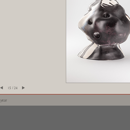
15 / 24
 year