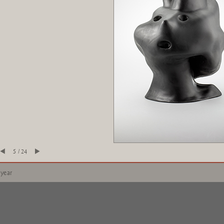
5 / 24
 year