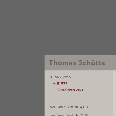
index |work |
glass
Gute Geister 2021
Guter Geist Nr. 4 (B)
2021
Guter Geist Nr. 25 (B)
2021