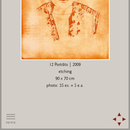
12 Porträts | 2009
etching
90 x 70 cm
photo: 35 ex. + 5 e.a.
rows