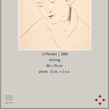
12 Porträts | 2009
etching
90 x 70 cm
photo: 35 ex. + 5 e.a.
rows