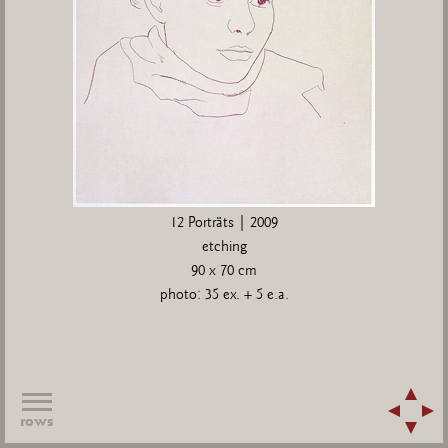
12 Porträts | 2009
etching
90 x 70 cm
photo: 35 ex. + 5 e.a.
rows