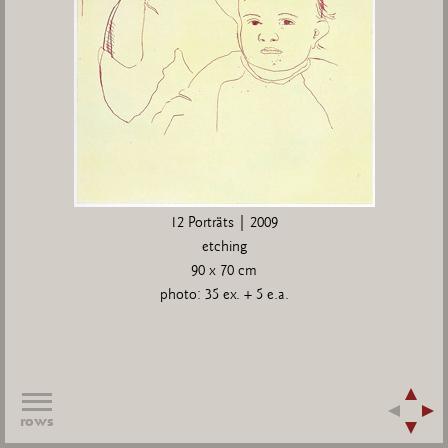
12 Porträts | 2009
etching
90 x 70 cm
photo: 35 ex. + 5 e.a.
rows