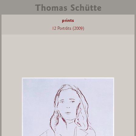
prints
12 Porträts (2009)