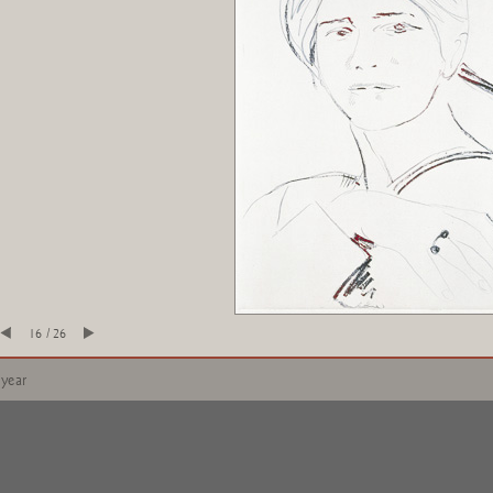
16 / 26
 year