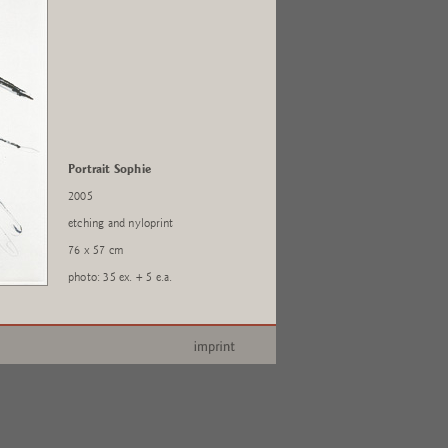
Portrait Sophie
2005
etching and nyloprint
76 x 57 cm
photo: 35 ex. + 5 e.a.