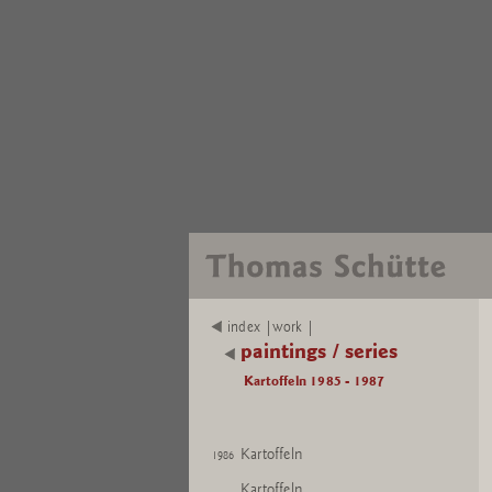
index |work |
paintings / series
Kartoffeln 1985 - 1987
Kartoffeln
1986
Kartoffeln