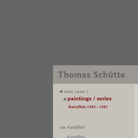
index |work |
paintings / series
Kartoffeln 1985 - 1987
Kartoffeln
1986
Kartoffeln