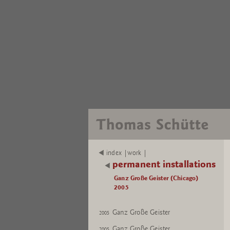
index |work |
permanent installations
Ganz Große Geister (Chicago)
2005
Ganz Große Geister
2005
Ganz Große Geister
2005