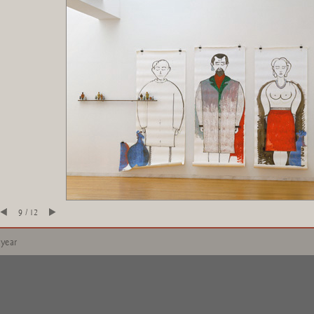
9 / 12
 year