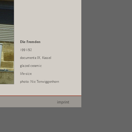
Die Fremden
1991/92
documenta IX, Kassel
glazed ceramic
life-size
photo: Nic Tenwiggenhorn