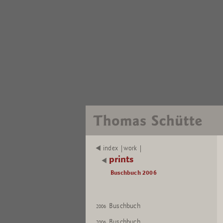
index |work |
prints
Buschbuch 2006
Buschbuch
2006
Buschbuch
2006