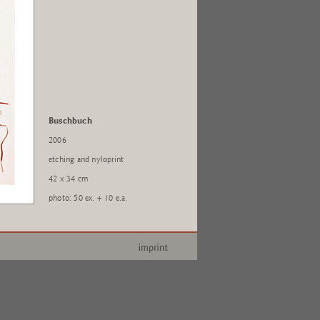
Buschbuch
2006
etching and nyloprint
42 x 34 cm
photo: 50 ex. + 10 e.a.