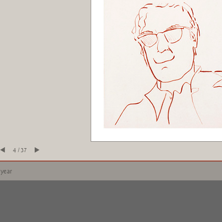
4 / 37
 year