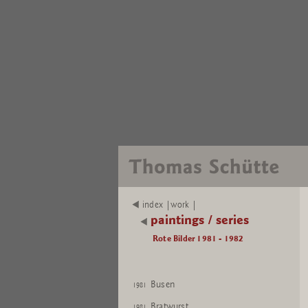
index |work |
paintings / series
Rote Bilder 1981 - 1982
Busen
1981
Bratwurst
1981