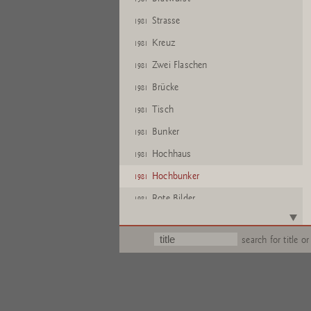
Strasse
1981
Kreuz
1981
Zwei Flaschen
1981
Brücke
1981
Tisch
1981
Bunker
1981
Hochhaus
1981
Hochbunker
1981
Rote Bilder
1981
search for title or