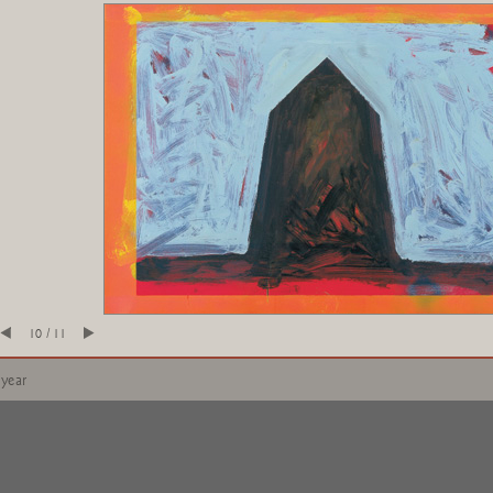
10 / 11
 year