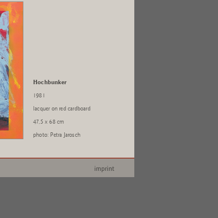
Hochbunker
1981
lacquer on red cardboard
47,5 x 68 cm
photo: Petra Jarosch