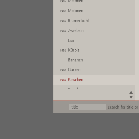
Melonen
1985
Melonen
1986
Blumenkohl
1985
Zwiebeln
1985
Eier
Kürbis
1986
Bananen
Gurken
1986
Kirschen
1985
Kirschen
1986
Kirschen
1985
search for title or
Kirschen
1986
Kirschen
1986
Kirschen
1986