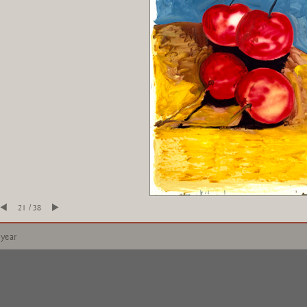
21 / 38
 year