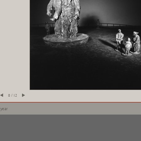
8 / 12
 year