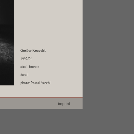
Großer Respekt
1993/94
steel, bronze
detail
photo: Pascal Vecchi