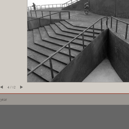
4 / 12
 year