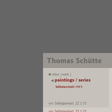
index |work |
paintings / series
Selbstportrait 1975
Selbstportrait, 22.5.75
1975
Selbstportrait, 23.5.75
1975