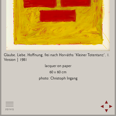
.
Gl
Glaube, Liebe, Hoffnung, frei nach Horváths 'Kleiner Totentanz', 1.
Ve
Version | 1981
lacquer on paper
60 x 60 cm
photo: Christoph Irrgang
rows