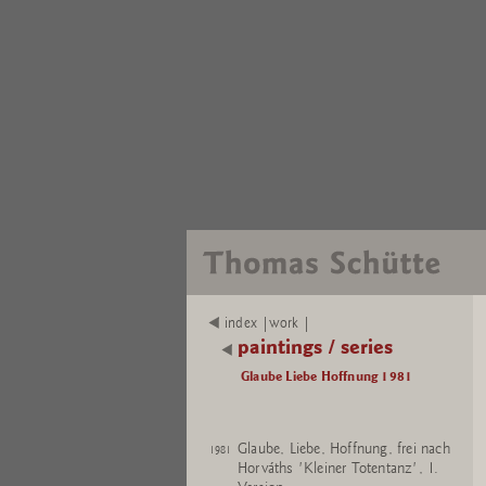
index |work |
paintings / series
Glaube Liebe Hoffnung 1981
Glaube, Liebe, Hoffnung, frei nach
1981
Horváths 'Kleiner Totentanz', 1.