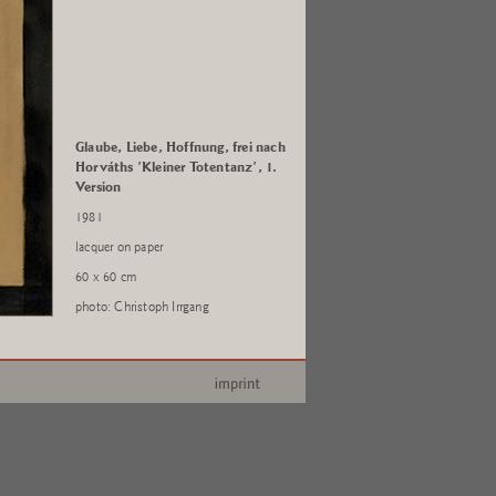
Glaube, Liebe, Hoffnung, frei nach
Horváths 'Kleiner Totentanz', 1.
Version
1981
lacquer on paper
60 x 60 cm
photo: Christoph Irrgang