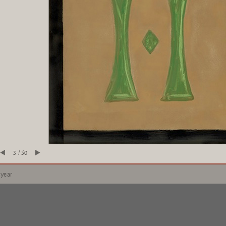
3 / 50
 year