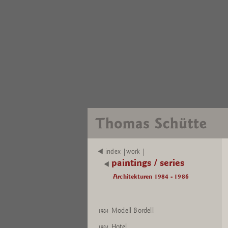
index |work |
paintings / series
Architekturen 1984 - 1986
Modell Bordell
1984
Hotel
1984