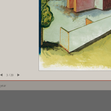
3 / 20
 year