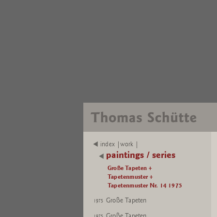
index |work |
paintings / series
Große Tapeten +
Tapetenmuster +
Tapetenmuster Nr. 14 1975
Große Tapeten
1975
Große Tapeten
1975