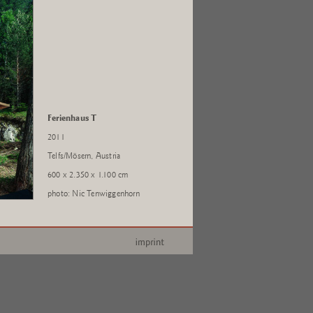
Ferienhaus T
2011
Telfs/Mösern, Austria
600 x 2.350 x 1.100 cm
photo: Nic Tenwiggenhorn