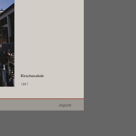
Kirschensäule
1987