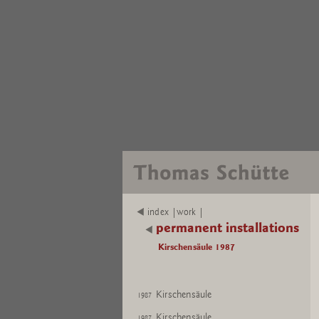
index |work |
permanent installations
Kirschensäule 1987
Kirschensäule
1987
Kirschensäule
1987