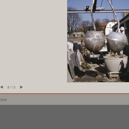
8 / 13
 year