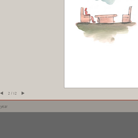
2 / 12
 year