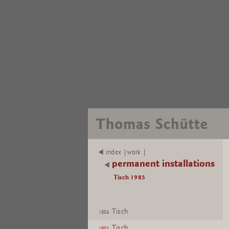
index |work |
permanent installations
Tisch 1985
Tisch
1984
Tisch
1984