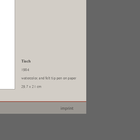
Tisch
1984
watercolor, and felt tip pen on paper
29,7 x 21 cm