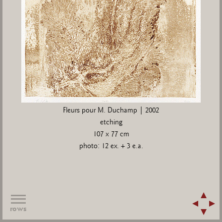
Fleurs pour M. Duchamp | 2002
etching
107 x 77 cm
photo: 12 ex. + 3 e.a.
rows