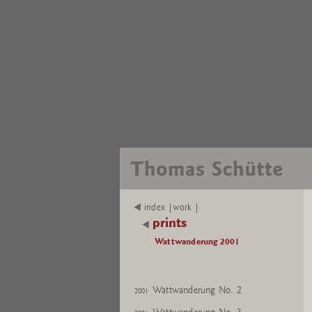
index |work |
prints
Wattwanderung 2001
Wattwanderung
2001
Wattwanderung No. 1
2001
Wattwanderung No. 2
2001