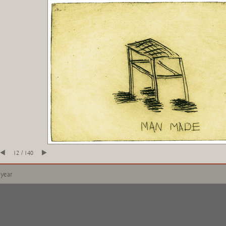
12 / 140
 year