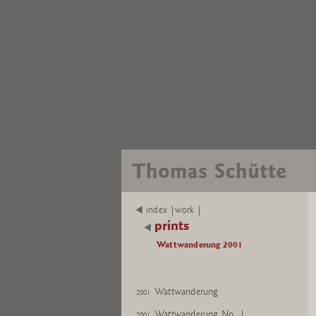
index |work |
prints
Wattwanderung 2001
Wattwanderung
2001
Wattwanderung No. 1
2001