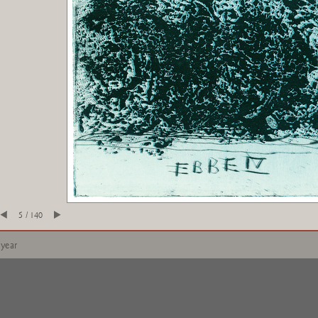
5 / 140
 year