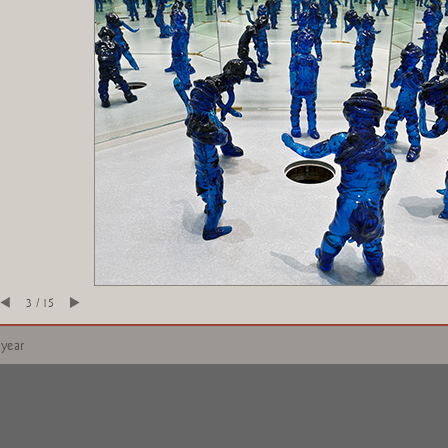
3 / 15
 year