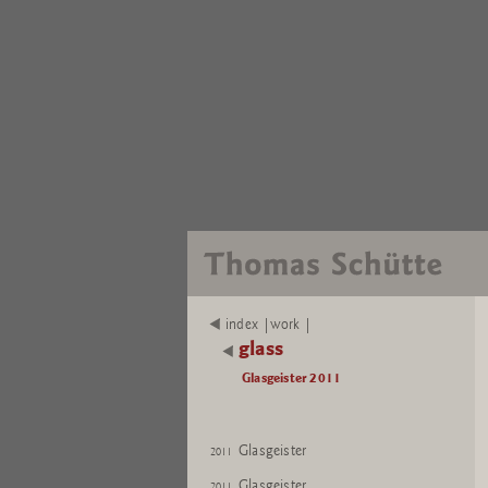
index |work |
glass
Glasgeister 2011
Glasgeister
2011
Glasgeister
2011